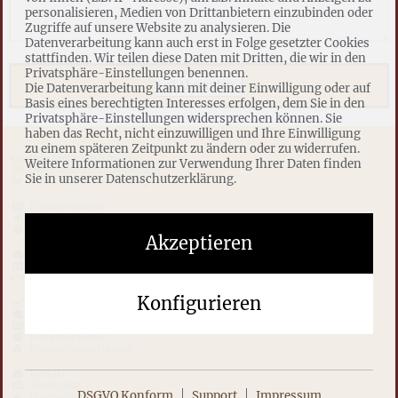
personalisieren, Medien von Drittanbietern einzubinden oder
Zugriffe auf unsere Website zu analysieren. Die
Datenverarbeitung kann auch erst in Folge gesetzter Cookies
stattfinden. Wir teilen diese Daten mit Dritten, die wir in den
Privatsphäre-Einstellungen benennen.
Absenden
Die Datenverarbeitung kann mit deiner Einwilligung oder auf
Basis eines berechtigten Interesses erfolgen, dem Sie in den
Privatsphäre-Einstellungen widersprechen können. Sie
haben das Recht, nicht einzuwilligen und Ihre Einwilligung
zu einem späteren Zeitpunkt zu ändern oder zu widerrufen.
Unternehmenshandel
Weitere Informationen zur Verwendung Ihrer Daten finden
Unternehmensfinanzierung
Sie in unserer Datenschutzerklärung.
Unternehmensbewertung
Firma eintragen
Neue Firmen
Top Unternehmen
Akzeptieren
Datenschutz
firma-verkauf.de
Unternehmensverkauf
Konfigurieren
Unternehmensberatung
Unternehmensförderung
Firma Nachfolger suchen
Franchise finden
Datenschutzerklärung
Kontakt
Marktplatz
DSGVO Konform
Support
Impressum
Unternehmensnachfolge