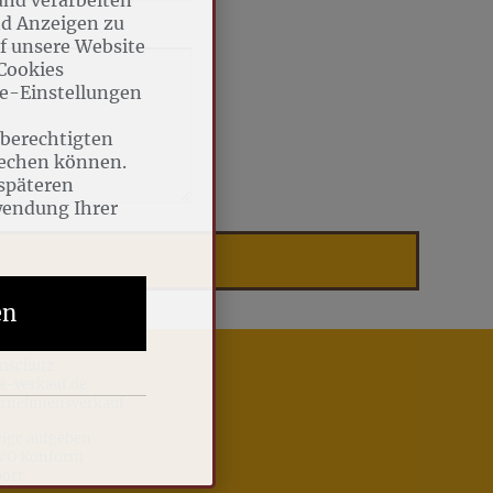
nd Anzeigen zu
uf unsere Website
 Cookies
äre-Einstellungen
 berechtigten
rechen können.
 späteren
wendung Ihrer
en
nschutz
a-verkauf.de
ernehmensverkauf
ige aufgeben
VO Konform
ort