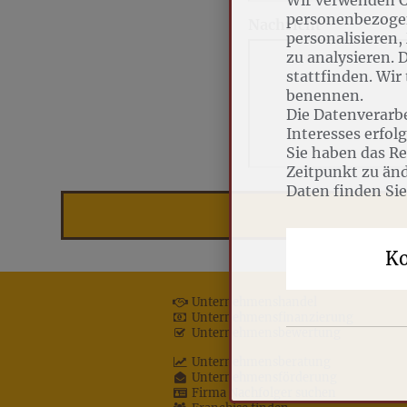
personenbezogen
Nachricht
personalisieren,
zu analysieren. 
stattfinden. Wir
benennen.
Die Datenverarbe
Interesses erfol
Sie haben das Re
Zeitpunkt zu än
Daten finden Sie
Ko
Unternehmenshandel
Unternehmensfinanzierung
Unternehmensbewertung
Unternehmensberatung
Unternehmensförderung
Firma Nachfolger suchen