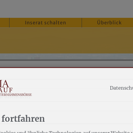
Inserat schalten
Überblick
Datensch
 öffentlich)
 fortfahren
ookies und ähnliche Technologien auf unserer Website 