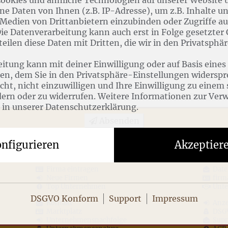
e Daten von Ihnen (z.B. IP-Adresse), um z.B. Inhalte u
 Medien von Drittanbietern einzubinden oder Zugriffe a
Die Datenverarbeitung kann auch erst in Folge gesetzter
 teilen diese Daten mit Dritten, die wir in den Privatsph
itung kann mit deiner Einwilligung oder auf Basis eines
gen, dem Sie in den Privatsphäre-Einstellungen widersp
cht, nicht einzuwilligen und Ihre Einwilligung zu einem
dern oder zu widerrufen. Weitere Informationen zur Ver
 in unserer Datenschutzerklärung.
Absenden
nfigurieren
Akzeptier
Firma eintragen
Date
Neue Firmen
firm
Top Unternehmen
Unt
DSGVO Konform
Support
Impressum
Kontakt
Anze
Marktplatz
DSG
Unternehmensnachfolge
Supp