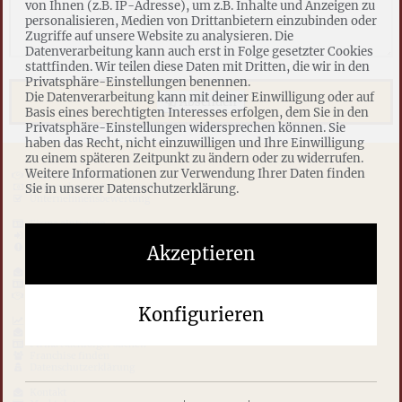
von Ihnen (z.B. IP-Adresse), um z.B. Inhalte und Anzeigen zu
personalisieren, Medien von Drittanbietern einzubinden oder
Zugriffe auf unsere Website zu analysieren. Die
Datenverarbeitung kann auch erst in Folge gesetzter Cookies
stattfinden. Wir teilen diese Daten mit Dritten, die wir in den
Privatsphäre-Einstellungen benennen.
Die Datenverarbeitung kann mit deiner Einwilligung oder auf
Absenden
Basis eines berechtigten Interesses erfolgen, dem Sie in den
Privatsphäre-Einstellungen widersprechen können. Sie
haben das Recht, nicht einzuwilligen und Ihre Einwilligung
zu einem späteren Zeitpunkt zu ändern oder zu widerrufen.
Weitere Informationen zur Verwendung Ihrer Daten finden
Unternehmenshandel
Sie in unserer Datenschutzerklärung.
Unternehmensfinanzierung
Unternehmensbewertung
Firma eintragen
Neue Firmen
Top Unternehmen
Akzeptieren
Datenschutz
firma-verkauf.de
Unternehmensverkauf
Konfigurieren
Unternehmensberatung
Unternehmensförderung
Firma Nachfolger suchen
Franchise finden
Datenschutzerklärung
Kontakt